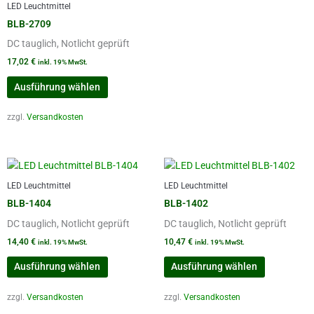
LED Leuchtmittel
der
der
BLB-2709
Produktseite
Produktsei
gewählt
gewählt
DC tauglich, Notlicht geprüft
werden
werden
17,02
€
inkl. 19% MwSt.
Ausführung wählen
zzgl.
Versandkosten
Dieses
Dieses
Produkt
Produkt
LED Leuchtmittel
LED Leuchtmittel
weist
weist
BLB-1404
BLB-1402
mehrere
mehrere
DC tauglich, Notlicht geprüft
DC tauglich, Notlicht geprüft
Varianten
Varianten
auf.
auf.
14,40
€
10,47
€
inkl. 19% MwSt.
inkl. 19% MwSt.
Die
Die
Ausführung wählen
Ausführung wählen
Optionen
Optionen
können
können
zzgl.
Versandkosten
zzgl.
Versandkosten
auf
auf