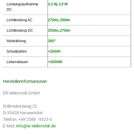
Leistungsaufnahme
3,3 W
,
3,9 W
DC
Lichtleistung AC
270lm
,
390lm
Lichtleistung DC
350lm
,
270lm
Abstrahlung
360°
Schaltzyklen
>20000
Lebensdauer
>30000h
Herstellerinformationen
ER-elektronik GmbH
Drillmakersweg 22
D-33428 Harsewinkel
Telefon: +49 2588 - 9323-0
E-Mail:
info@er-elektronik.de