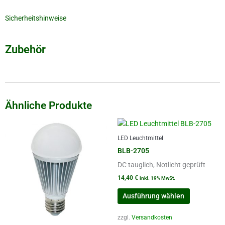
Sicherheitshinweise
Zubehör
Ähnliche Produkte
Dieses
Dieses
Produkt
Produkt
LED Leuchtmittel
weist
weist
BLB-2705
mehrere
mehrere
DC tauglich, Notlicht geprüft
Varianten
Varianten
auf.
auf.
14,40
€
inkl. 19% MwSt.
Die
Die
Ausführung wählen
Optionen
Optionen
können
können
zzgl.
Versandkosten
auf
auf