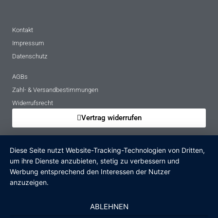
Kontakt
Impressum
Datenschutz
AGBs
Zahl- & Versandbestimmungen
Widerrufsrecht
Vertrag widerrufen
Mietbedingungen
Diese Seite nutzt Website-Tracking-Technologien von Dritten,
Hinweise zur Batterieentsorgung
um ihre Dienste anzubieten, stetig zu verbessern und
Altgeräteverordnung
Werbung entsprechend den Interessen der Nutzer
anzuzeigen.
Verpackungsregister
Zahlungsarten
ABLEHNEN
PayPal