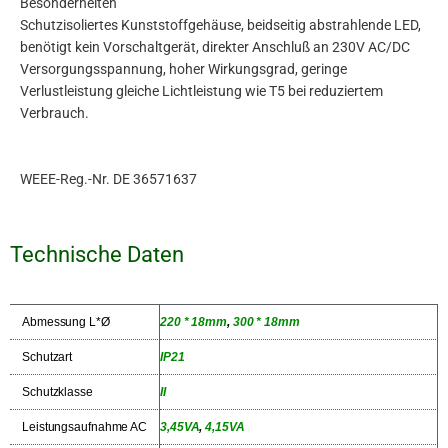
Besonderheiten
Schutzisoliertes Kunststoffgehäuse, beidseitig abstrahlende LED,
benötigt kein Vorschaltgerät, direkter Anschluß an 230V AC/DC
Versorgungsspannung, hoher Wirkungsgrad, geringe
Verlustleistung gleiche Lichtleistung wie T5 bei reduziertem
Verbrauch.
WEEE-Reg.-Nr. DE 36571637
Technische Daten
Abmessung L*Ø
220 * 18mm
,
300 * 18mm
Schutzart
IP21
Schutzklasse
II
Leistungsaufnahme AC
3,45VA
,
4,15VA