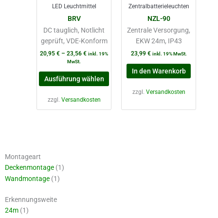
LED Leuchtmittel
Zentralbatterieleuchten
Optionen
BRV
NZL-90
können
DC tauglich, Notlicht
Zentrale Versorgung,
auf
geprüft, VDE-Konform
EKW 24m, IP43
der
Produktseite
20,95
€
–
23,56
€
23,99
€
inkl. 19%
inkl. 19% MwSt.
MwSt.
gewählt
In den Warenkorb
werden
Ausführung wählen
zzgl.
Versandkosten
zzgl.
Versandkosten
Montageart
Deckenmontage
(1)
Wandmontage
(1)
Erkennungsweite
24m
(1)