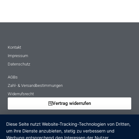
Kontakt
Impressum
Datenschutz
AGBs
Zahl- & Versandbestimmungen
Widerrufsrecht
Vertrag widerrufen
Mietbedingungen
Diese Seite nutzt Website-Tracking-Technologien von Dritten,
Hinweise zur Batterieentsorgung
um ihre Dienste anzubieten, stetig zu verbessern und
Altgeräteverordnung
Werbung entsprechend den Interessen der Nutzer