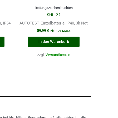
Rettungszeichenleuchten
SHL-22
, IP54
AUTOTEST, Einzelbatterie, IP40, 3h Not
59,99
€
inkl. 19% MwSt.
In den Warenkorb
zzgl.
Versandkosten
 bei Notfällen. Besonders an Notleuchten ist die