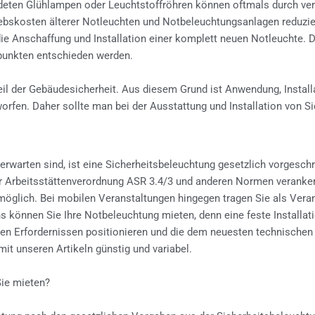
deten Glühlampen oder Leuchtstoffröhren können oftmals durch verg
ebskosten älterer Notleuchten und Notbeleuchtungsanlagen reduzier
s die Anschaffung und Installation einer komplett neuen Notleucht
spunkten entschieden werden.
eil der Gebäudesicherheit. Aus diesem Grund ist Anwendung, Instal
rfen. Daher sollte man bei der Ausstattung und Installation von S
warten sind, ist eine Sicherheitsbeleuchtung gesetzlich vorgeschr
 Arbeitsstättenverordnung ASR 3.4/3 und anderen Normen veranker
glich. Bei mobilen Veranstaltungen hingegen tragen Sie als Verans
 können Sie Ihre Notbeleuchtung mieten, denn eine feste Installatio
hren Erfordernissen positionieren und die dem neuesten technische
mit unseren Artikeln günstig und variabel.
Sie mieten?