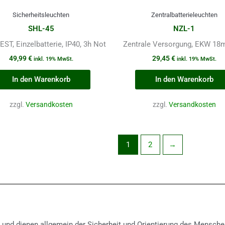
Sicherheitsleuchten
Zentralbatterieleuchten
SHL-45
NZL-1
T, Einzelbatterie, IP40, 3h Not
Zentrale Versorgung, EKW 18m
49,99
€
29,45
€
inkl. 19% MwSt.
inkl. 19% MwSt.
In den Warenkorb
In den Warenkorb
zzgl.
Versandkosten
zzgl.
Versandkosten
1
2
→
 und dienen allgemein der Sicherheit und Orientierung des Menschen