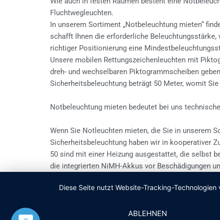
Wie auch in festen Räumen besteht eine Notbeleuch
Fluchtwegleuchten.
In unserem Sortiment „Notbeleuchtung mieten“ finde
schafft Ihnen die erforderliche Beleuchtungsstärke
richtiger Positionierung eine Mindestbeleuchtungs
Unsere mobilen Rettungszeichenleuchten mit Piktogr
dreh- und wechselbaren Piktogrammscheiben geben I
Sicherheitsbeleuchtung beträgt 50 Meter, womit Sie
Notbeleuchtung mieten bedeutet bei uns technische
Wenn Sie Notleuchten mieten, die Sie in unserem S
Sicherheitsbeleuchtung haben wir in kooperative
50 sind mit einer Heizung ausgestattet, die selbst 
die integrierten NiMH-Akkus vor Beschädigungen und
Fluchtwegskennzeichnung während der Veranstaltung 
Diese Seite nutzt Website-Tracking-Technologien 
Notbeleuchtung mieten, die ebenfalls über drei Stun
Notbeleuchtung mieten ist bei uns nicht gleichzuse
ABLEHNEN
Netzsteckern ausgestattet, die sich nicht aus der S