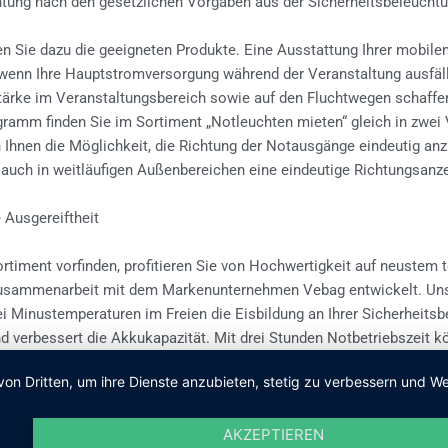
tung nach den gesetzlichen Vorgaben aus der Sicherheitsbeleucht
n Sie dazu die geeigneten Produkte. Eine Ausstattung Ihrer mobile
, wenn Ihre Hauptstromversorgung während der Veranstaltung ausfäl
stärke im Veranstaltungsbereich sowie auf den Fluchtwegen schaffe
amm finden Sie im Sortiment „Notleuchten mieten“ gleich in zwei Va
hnen die Möglichkeit, die Richtung der Notausgänge eindeutig anz
 auch in weitläufigen Außenbereichen eine eindeutige Richtungsanze
 Ausgereiftheit
ortiment vorfinden, profitieren Sie von Hochwertigkeit auf neuste
r Zusammenarbeit mit dem Markenunternehmen Vebag entwickelt. U
bei Minustemperaturen im Freien die Eisbildung an Ihrer Sicherheits
 verbessert die Akkukapazität. Mit drei Stunden Notbetriebszeit kö
und bei einer eventuellen Evakuierung sicherstellen. Mit unserem
von Dritten, um ihre Dienste anzubieten, stetig zu verbessern und
den eine zuverlässige Ausleuchtung Ihrer Veranstaltungsstätten sich
tzen mit Provisorium errichten. Unsere Komponenten der Sicherheit
AKZEPTIEREN
teckvorrichtung lösen können. Sie tragen den hohen Schutzgrad IP 6