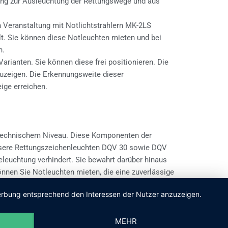
ung zur Ausleuchtung der Rettungswege und aus
n Veranstaltung mit Notlichtstrahlern MK-2LS
lt. Sie können diese Notleuchten mieten und bei
n.
rianten. Sie können diese frei positionieren. Die
uzeigen. Die Erkennungsweite dieser
ige erreichen.
m technischem Niveau. Diese Komponenten der
nsere Rettungszeichenleuchten DQV 30 sowie DQV
beleuchtung verhindert. Sie bewahrt darüber hinaus
nnen Sie Notleuchten mieten, die eine zuverlässige
 Notlichtstrahler MK-2LS können Sie Ihre
 Werbung entsprechend den Interessen der Nutzer anzuzeigen.
erstellt.
sbeleuchtung sind mit verschraub baren
MEHR
7, der allen Anforderungen auch im Freien gerecht