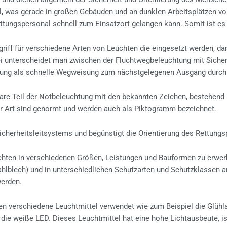
l, was gerade in großen Gebäuden und an dunklen Arbeitsplätzen v
ttungspersonal schnell zum Einsatzort gelangen kann. Somit ist es
riff für verschiedene Arten von Leuchten die eingesetzt werden, da
ei unterscheidet man zwischen der Fluchtwegbeleuchtung mit Sicher
ung als schnelle Wegweisung zum nächstgelegenen Ausgang durch 
bare Teil der Notbeleuchtung mit den bekannten Zeichen, bestehend 
er Art sind genormt und werden auch als Piktogramm bezeichnet.
Sicherheitsleitsystems und begünstigt die Orientierung des Rettungs
chten in verschiedenen Größen, Leistungen und Bauformen zu erwerb
tahlblech) und in unterschiedlichen Schutzarten und Schutzklassen 
werden.
en verschiedene Leuchtmittel verwendet wie zum Beispiel die Glü
die weiße LED. Dieses Leuchtmittel hat eine hohe Lichtausbeute, is