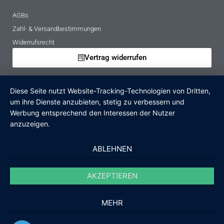
AGBs
Zahl- & Versandbestimmungen
Widerrufsrecht
Vertrag widerrufen
Mietbedingungen
Diese Seite nutzt Website-Tracking-Technologien von Dritten,
Hinweise zur Batterieentsorgung
um ihre Dienste anzubieten, stetig zu verbessern und
Altgeräteverordnung
Werbung entsprechend den Interessen der Nutzer
anzuzeigen.
Verpackungsregister
Zahlungsarten
ABLEHNEN
PayPal
AKZEPTIEREN
Überweisung
Rechnung
MEHR