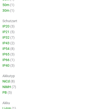
50m
(1)
30m
(1)
Schutzart
IP20
(3)
IP21
(5)
IP32
(7)
IP43
(2)
IP54
(8)
IP65
(3)
IP66
(1)
IP40
(3)
Akkutyp
NiCd
(8)
NiMH
(7)
PB
(5)
Akku
Li-Ion
(1)