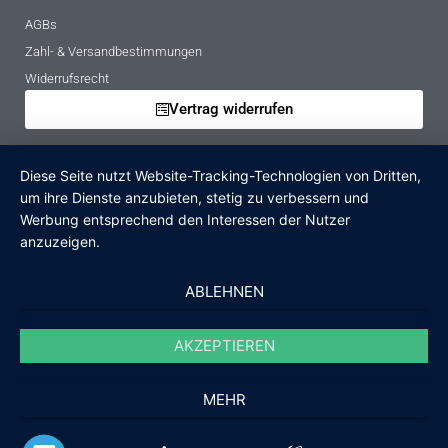
AGBs
Zahl- & Versandbestimmungen
Widerrufsrecht
Vertrag widerrufen
Mietbedingungen
Diese Seite nutzt Website-Tracking-Technologien von Dritten,
Hinweise zur Batterieentsorgung
um ihre Dienste anzubieten, stetig zu verbessern und
Altgeräteverordnung
Werbung entsprechend den Interessen der Nutzer
anzuzeigen.
Verpackungsregister
Zahlungsarten
ABLEHNEN
PayPal
AKZEPTIEREN
Überweisung
Rechnung
MEHR