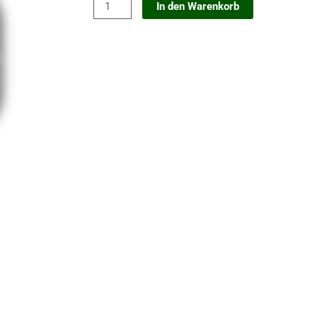
Seilabhängung
In den Warenkorb
für
RZ
Display
Menge