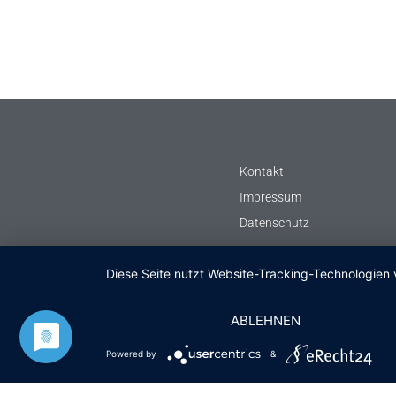
Kontakt
Impressum
Datenschutz
Diese Seite nutzt Website-Tracking-Technologien 
ABLEHNEN
Powered by
&
© Notleuchten.de
2026