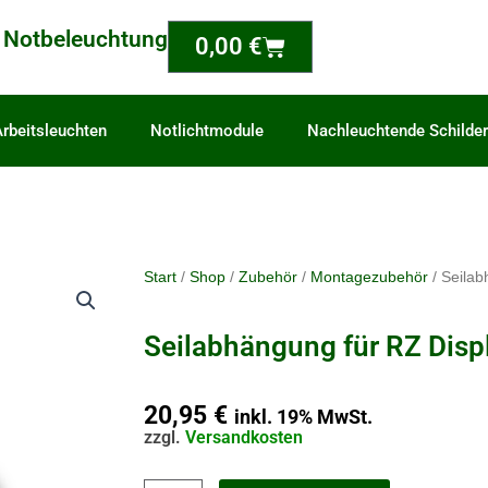
 Notbeleuchtung
Warenkorb
0,00
€
rbeitsleuchten
Notlichtmodule
Nachleuchtende Schilder
Start
/
Shop
/
Zubehör
/
Montagezubehör
/ Seilab
Seilabhängung für RZ Disp
20,95
€
inkl. 19% MwSt.
zzgl.
Versandkosten