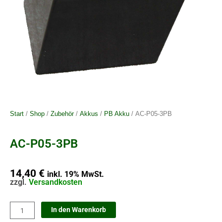
Start
/
Shop
/
Zubehör
/
Akkus
/
PB Akku
/ AC-P05-3PB
AC-P05-3PB
14,40
€
inkl. 19% MwSt.
zzgl.
Versandkosten
AC-
In den Warenkorb
P05-