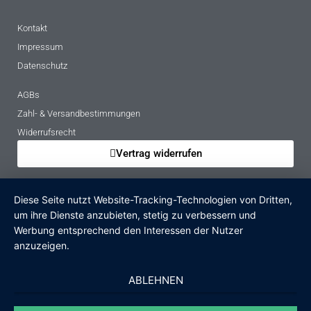
Kontakt
Impressum
Datenschutz
AGBs
Zahl- & Versandbestimmungen
Widerrufsrecht
Vertrag widerrufen
Mietbedingungen
Diese Seite nutzt Website-Tracking-Technologien von Dritten,
Hinweise zur Batterieentsorgung
um ihre Dienste anzubieten, stetig zu verbessern und
Altgeräteverordnung
Werbung entsprechend den Interessen der Nutzer
anzuzeigen.
Verpackungsregister
Zahlungsarten
ABLEHNEN
PayPal