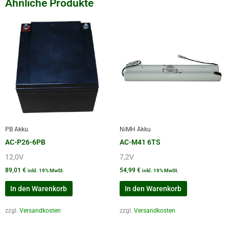
Ähnliche Produkte
PB Akku
NiMH Akku
AC-P26-6PB
AC-M41 6TS
12,0V
7,2V
89,01
€
54,99
€
inkl. 19% MwSt.
inkl. 19% MwSt.
In den Warenkorb
In den Warenkorb
zzgl.
Versandkosten
zzgl.
Versandkosten