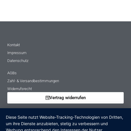
Kontakt
Impressum
Datenschutz
AGBs
Zahl- & Versandbestimmungen
Widerrufsrecht
Vertrag widerrufen
Mietbedingungen
Diese Seite nutzt Website-Tracking-Technologien von Dritten,
Hinweise zur Batterieentsorgung
um ihre Dienste anzubieten, stetig zu verbessern und
Altgeräteverordnung
Werbung entsprechend den Interessen der Nutzer