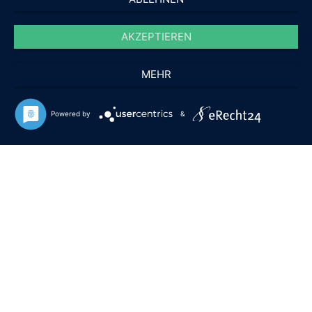
PayPal
AKZEPTIEREN
Überweisung
Rechnung
MEHR
Powered by
&
© Notleuchten.de 2025