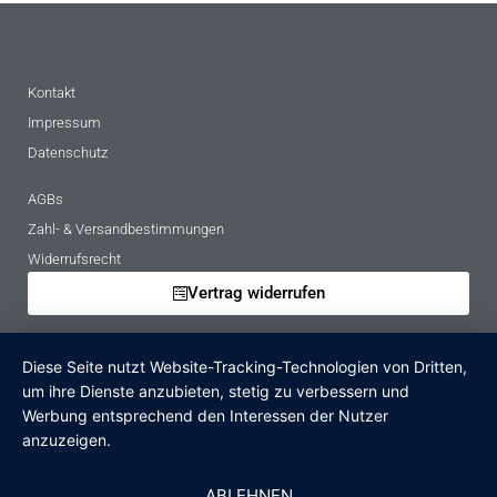
Kontakt
Impressum
Datenschutz
AGBs
Zahl- & Versandbestimmungen
Widerrufsrecht
Vertrag widerrufen
Mietbedingungen
Diese Seite nutzt Website-Tracking-Technologien von Dritten,
Hinweise zur Batterieentsorgung
um ihre Dienste anzubieten, stetig zu verbessern und
Altgeräteverordnung
Werbung entsprechend den Interessen der Nutzer
anzuzeigen.
Verpackungsregister
Zahlungsarten
ABLEHNEN