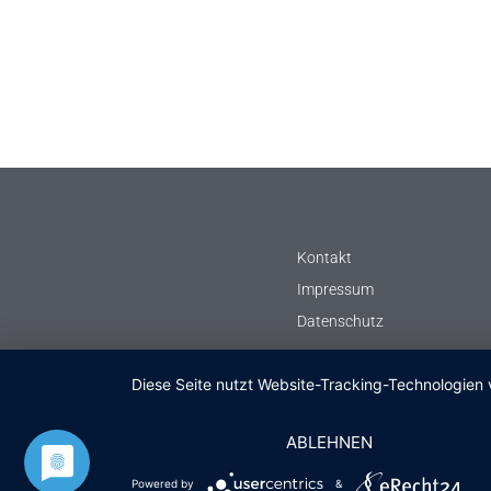
Kontakt
Impressum
Datenschutz
Diese Seite nutzt Website-Tracking-Technologien 
ABLEHNEN
Powered by
&
© Notleuchten.de
2026