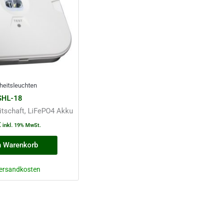
heitsleuchten
SHL-18
tschaft, LiFePO4 Akku
€
inkl. 19% MwSt.
n Warenkorb
ersandkosten