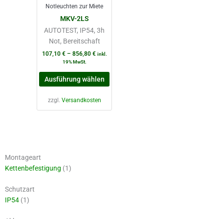
Notleuchten zur Miete
Optionen
MKV-2LS
können
AUTOTEST, IP54, 3h
auf
Not, Bereitschaft
der
Produktseite
107,10
€
–
856,80
€
inkl.
19% MwSt.
gewählt
werden
Ausführung wählen
zzgl.
Versandkosten
Montageart
Kettenbefestigung
(1)
Schutzart
IP54
(1)