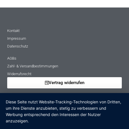
Kontakt
Impressum
Datenschutz
AGBs
Zahl- & Versandbestimmungen
Widerrufsrecht
Vertrag widerrufen
Mietbedingungen
Diese Seite nutzt Website-Tracking-Technologien von Dritten,
Hinweise zur Batterieentsorgung
um ihre Dienste anzubieten, stetig zu verbessern und
Altgeräteverordnung
Werbung entsprechend den Interessen der Nutzer
anzuzeigen.
Verpackungsregister