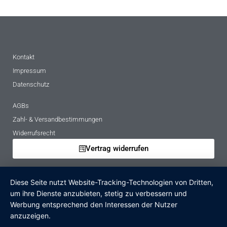
Kontakt
Impressum
Datenschutz
AGBs
Zahl- & Versandbestimmungen
Widerrufsrecht
Vertrag widerrufen
Mietbedingungen
Diese Seite nutzt Website-Tracking-Technologien von Dritten,
Hinweise zur Batterieentsorgung
um ihre Dienste anzubieten, stetig zu verbessern und
Altgeräteverordnung
Werbung entsprechend den Interessen der Nutzer
anzuzeigen.
Verpackungsregister