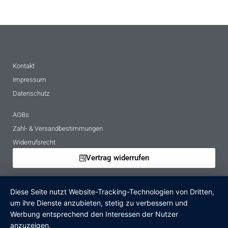
Kontakt
Impressum
Datenschutz
AGBs
Zahl- & Versandbestimmungen
Widerrufsrecht
Vertrag widerrufen
Mietbedingungen
Diese Seite nutzt Website-Tracking-Technologien von Dritten,
Hinweise zur Batterieentsorgung
um ihre Dienste anzubieten, stetig zu verbessern und
Altgeräteverordnung
Werbung entsprechend den Interessen der Nutzer
anzuzeigen.
Verpackungsregister