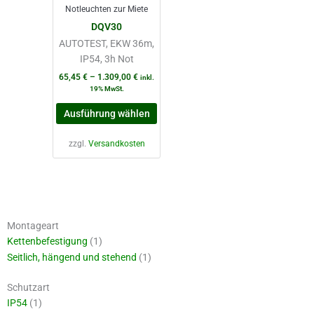
Notleuchten zur Miete
Optionen
DQV30
können
AUTOTEST, EKW 36m,
auf
IP54, 3h Not
der
Produktseite
65,45
€
–
1.309,00
€
inkl.
19% MwSt.
gewählt
werden
Ausführung wählen
zzgl.
Versandkosten
Montageart
Kettenbefestigung
(1)
Seitlich, hängend und stehend
(1)
Schutzart
IP54
(1)