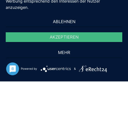
Werbung entsprechend den Interessen der Nutzer
anzuzeigen.
Verpackungsregister
Zahlungsarten
ABLEHNEN
PayPal
AKZEPTIEREN
Überweisung
Rechnung
MEHR
Powered by
&
© Notleuchten.de
2026